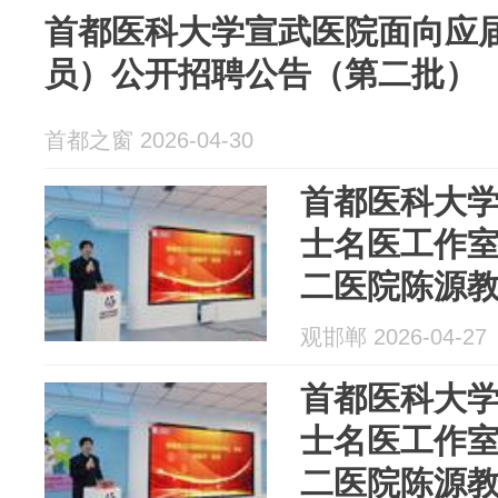
首都医科大学宣武医院面向应
员）公开招聘公告（第二批）
首都之窗 2026-04-30
首都医科大
士名医工作
二医院陈源
落户邯郸市
观邯郸 2026-04-27
首都医科大
士名医工作
二医院陈源