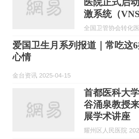
医院正式启
激系统（VN
首例患者入
全国卫管协会转化医学产
爱国卫生月系列报道｜常吃这6
心情
金台资讯 2025-04-15
首都医科大
谷涌泉教授
展学术讲座
耀州区人民医院 2025