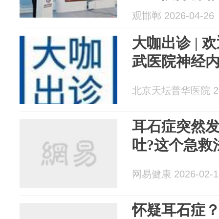
落户市妇幼
观邯郸 2026-04-26
大咖出诊 |
武医院神经
北京天坛普华医院 202
耳石症突然发
吐?这个急救
网易健康 2026-02-1
怀疑耳石症