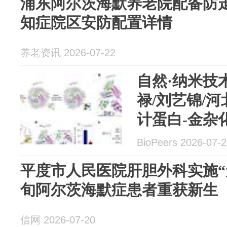
浦东阿尔茨海默养老院配备防走
知症院区安防配置详情
养老资讯 2026-07-22
自然·纳米技术
禄/刘艺锦/
计蛋白-金杂
阿尔茨海默病
BioPeers 2026-07-
体
平度市人民医院肝胆外科实施“
旬阿尔茨海默症患者重获新生
信网 2026-07-20