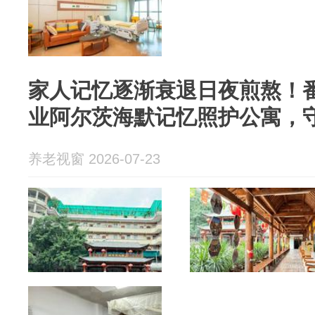
家人记忆逐渐衰退日夜煎熬！
业阿尔茨海默记忆照护公寓，
养老视窗 2026-07-23