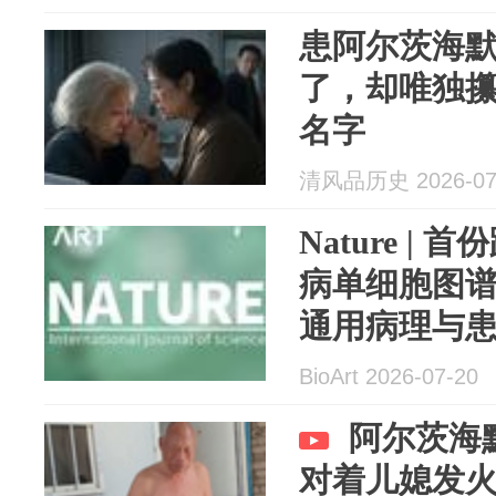
患阿尔茨海
了，却唯独
名字
清风品历史 2026-07
Nature |
病单细胞图谱
通用病理与
BioArt 2026-07-20
阿尔茨海
对着儿媳发