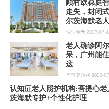
顾村欧葆庭
走失，封闭
尔茨海默老
佰乐养老 2026-07-1
老人确诊阿
呆，广州能
这
华南健康网 2026-07
认知症老人照护机构:菩提心老
茨海默专护+个性化护理