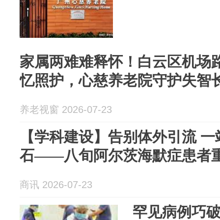
家属两难难释怀！白云区机场
忆照护，心慈养老院守护失智
养老视窗 2026-07-23
【学科建设】告别体外引流 一
石——八旬阿尔茨海默症患者
商讯 2026-07-23
罕见病例巧