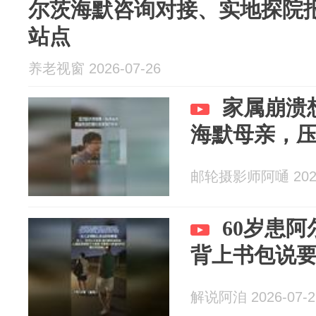
尔茨海默咨询对接、实地探院
站点
养老视窗 2026-07-26
家属崩溃
海默母亲，
邮轮摄影师阿嗵 2026
60岁患
背上书包说
解说阿洎 2026-07-2