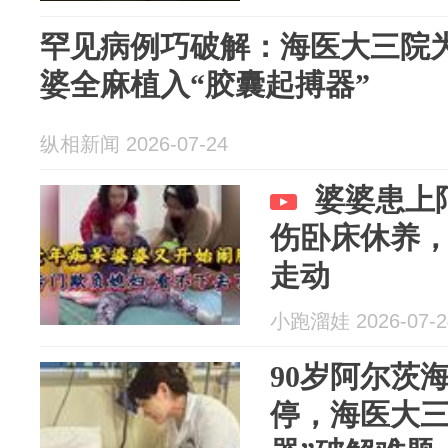
罕见病例巧破解：海医大三院
婆全麻植入“胶囊起搏器”
纵相新闻 2026-07-24
婆婆患上
伤卧床休养
走动
小跑溜娃 2026-07-2
90岁阿尔茨
停，海医大三