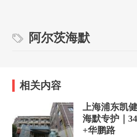
阿尔茨海默
相关内容
上海浦东凯健
海默专护｜3
+华鹏路