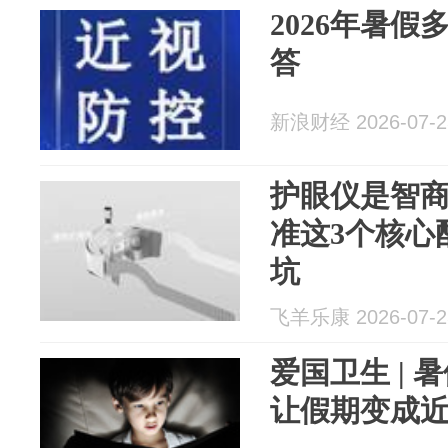
2026年暑假
答
新浪财经 2026-07-2
护眼仪是智
准这3个核心
坑
飞羊乐康 2026-07-2
爱国卫生 |
让假期变成