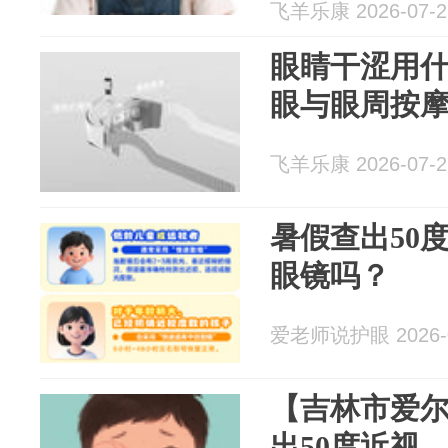
飞羊乐康 2026-07-2
眼睛干涩用
眼与眼周按
飞羊乐康 2026-07-2
暑假查出50
眼镜吗？
爱老师说护眼 2026-0
【吉林市爱
出50度近视