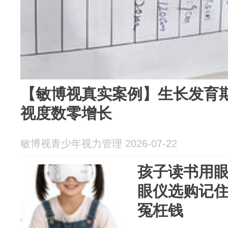
【敏博视真实案例】生长发育期
视度数零增长
敏博视青少年视力管理 2026-07-22
孩子读书用
眼仪选购记住
冤枉钱