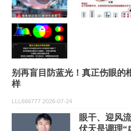
别再盲目防蓝光！真正伤眼的
样
LLL666777 2026-07-24
眼干、迎风
伏天是调理“