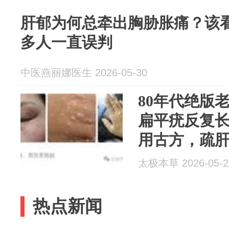
肝郁为何总牵出胸胁胀痛？该
多人一直误判
中医燕丽娜医生 2026-05-30
80年代绝版
扁平疣反复
用古方，疏
复发
太极本草 2026-05-2
热点新闻