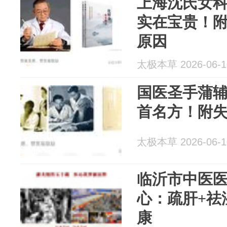
上海沈氏女科
实在宝贵！附
原因
太极本草 2026-06-1
国医圣手蒲
首名方！附
太极本草 2026-06-1
临沂市中医
心：疏肝+祛
康