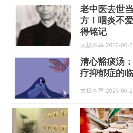
老中医去世
方！咽炎不
得铭记
太极本草 2026-06-2
清心豁痰汤
疗抑郁症的
太极本草 2026-06-2