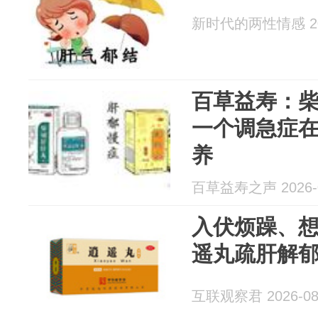
新时代的两性情感 202
百草益寿：
一个调急症
养
百草益寿之声 2026-0
入伏烦躁、
遥丸疏肝解郁
互联观察君 2026-08