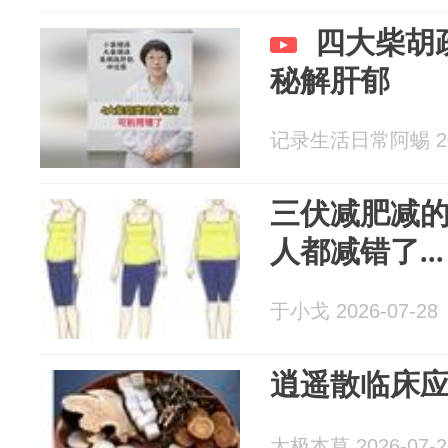
四大柴胡
秘解肝郁
记录生活日常阿蜴 202
三伏减肥减的
人都减错了...
于小戈 2026-07-28
逍遥散临床
太极本草 2026-07-2