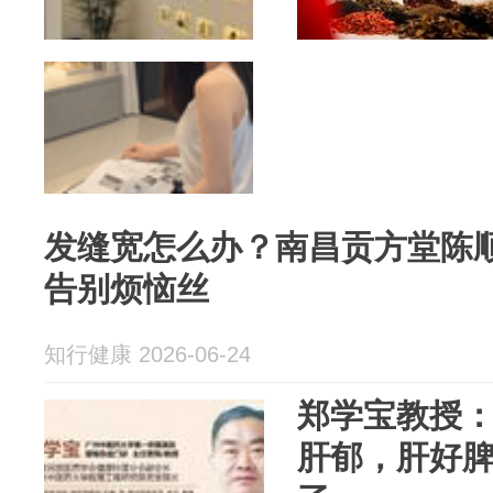
发缝宽怎么办？南昌贡方堂陈
告别烦恼丝
知行健康 2026-06-24
郑学宝教授
肝郁，肝好