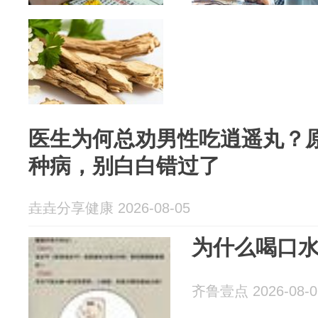
医生为何总劝男性吃逍遥丸？原
种病，别白白错过了
垚垚分享健康 2026-08-05
为什么喝口
齐鲁壹点 2026-08-0