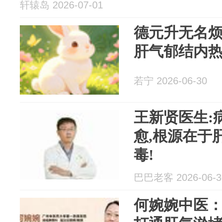
轩辕岛 2026-07-01
德元升无名
肝气郁结内
若宁 2026-06-30
王新贤医生:
愈,根源在于
毒!
巴巴老客 2026-06-3
何婉婉中医