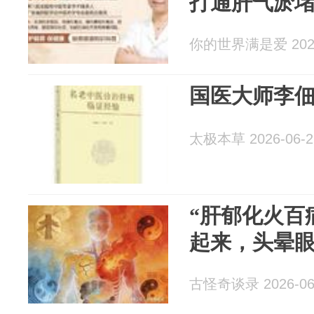
打通肝气淤
你的世界满是爱 2026
国医大师李
太极本草 2026-06-2
“肝郁化火百
起来，头晕
古怪奇谈录 2026-06