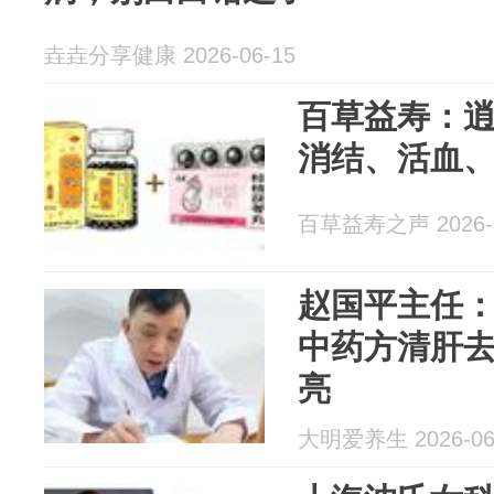
垚垚分享健康 2026-06-15
百草益寿：逍
消结、活血
百草益寿之声 2026-0
赵国平主任
中药方清肝
亮
大明爱养生 2026-06