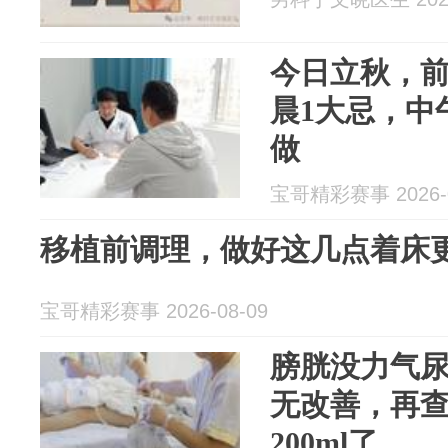
今日立秋，
晨1大忌，中
做
宝哥精彩赛事 2026-0
移植前调理，做好这几点着床
宝哥精彩赛事 2026-08-09
膀胱没力气
无改善，再
200ml了