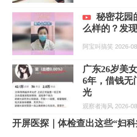
秘密花园
么样的？发
阿宝叫搞笑 2026-08
广东26岁美
6年，借钱无
光
观察者海风 2026-08
开屏医探｜体检查出这些“妇科