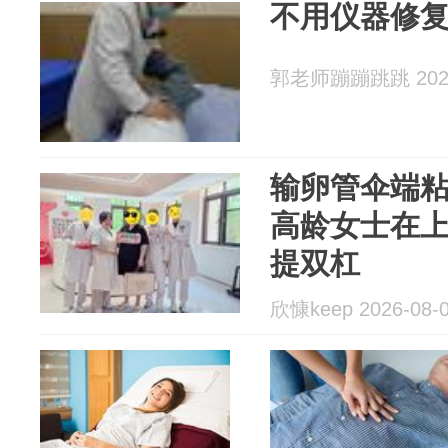
不用仪器修
郭老师蹦蹦跳跳 2026
输卵管伞端粘
高龄女士在
提双杠
欣慷keep 2026-08-