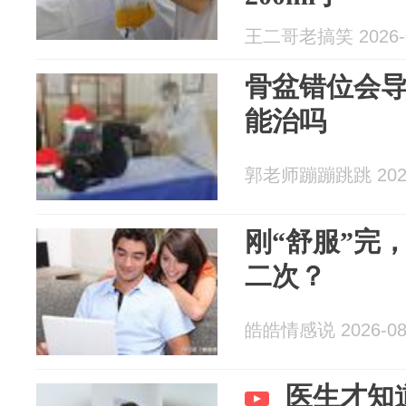
王二哥老搞笑 2026-0
骨盆错位会
能治吗
郭老师蹦蹦跳跳 2026
刚“舒服”完
二次？
皓皓情感说 2026-08
医生才知