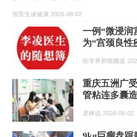
侯医生谈健康 2026-08-02
一例“微浸润
为“宫颈良性
医学界肿瘤频道 2026
重庆五洲广受
管粘连多囊造
老林说 2026-08-02
9kg巨瘤盘踞