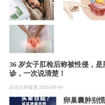
36 岁女子肛检后称被性侵，
诊，一次说清楚！
垚垚分享健康 2026-08-04
卵巢囊肿别