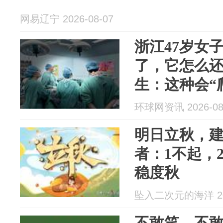
网易辽宁 2026-08-07
浙江47岁女
了，它怎么还
生：这种会“
险！
环球网资讯 2026-08
明日立秋，
者：1不起，
稳度秋
坠入二次元的海洋 202
不敢笑、不