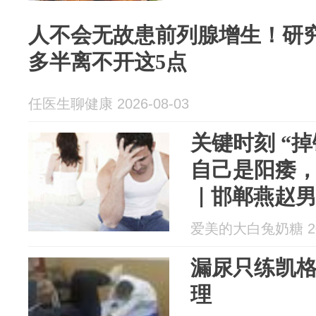
人不会无故患前列腺增生！研
多半离不开这5点
任医生聊健康 2026-08-03
关键时刻 “
自己是阳痿
｜邯郸燕赵
爱美的大白兔奶糖 202
漏尿只练凯
理