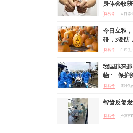
身体会收获 
网易号
今日养生之
今日立秋，
碰，3要防
网易号
白宸侃片 
我国越来越
物”，保护
网易号
新时代的两
智齿反复发
网易号
推荐官tff