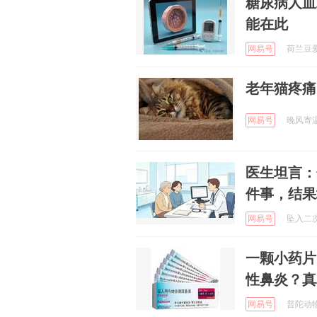
糖尿病人血
能在此
网易号
荷兰豆爱健
老年猫疼痛
网易号
晚风寄温柔
医生坦言：
件事，结果
网易号
坠入二次元
一颗小药片
性鼻炎？真
网易号
普陀动物世