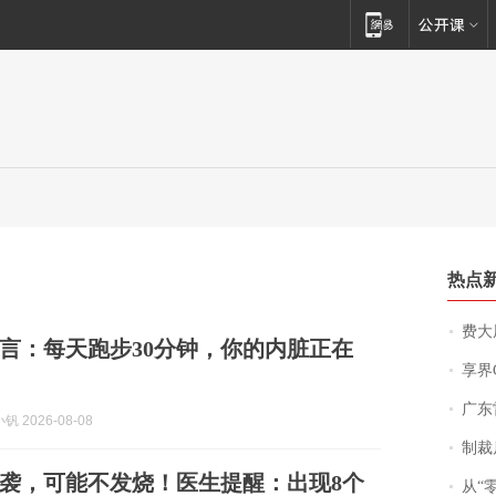
热点
费大厨
言：每天跑步30分钟，你的内脏正在
享界
广东雷州
 2026-08-08
制裁
袭，可能不发烧！医生提醒：出现8个
从“零风