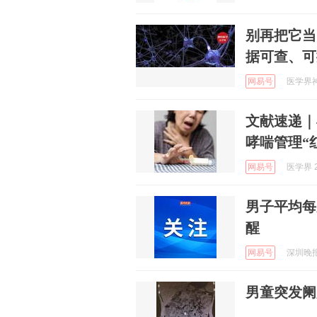
别再把它当
据可查、可
网易号
医学界神
文献速递｜
哮喘管理“
网易号
医学界 2
男子平均每
醒
网易号
深圳晚报 
男童突发阑