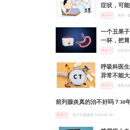
症状，可能
网易号
周哥一影视
一个丑果子
一杯，把胃
网易号
白宸侃片 
呼吸科医生
异常不能大
网易号
新时代的两
前列腺炎真的治不好吗？30
网易号
荷兰豆爱健康 2026-08-08