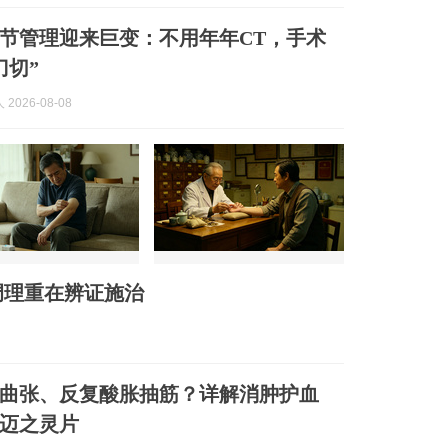
节管理迎来巨变：不用年年CT，手术
刀切”
2026-08-08
调理重在辨证施治
曲张、反复酸胀抽筋？详解消肿护血
迈之灵片