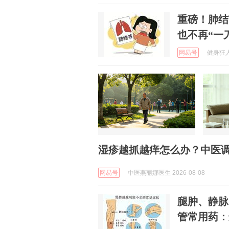
重磅！肺结
也不再“一
网易号
健身狂人 
湿疹越抓越痒怎么办？中医
网易号
中医燕丽娜医生 2026-08-08
腿肿、静脉
管常用药：