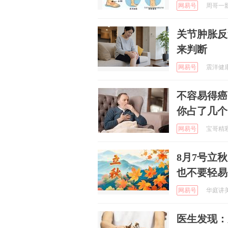
网易号
周哥一影视
关节肿胀反
来判断
网易号
震洋健康 
不容易得癌
你占了几个
网易号
宝哥精彩赛
8月7号立
也不要轻易
网易号
华庭讲美食
医生发现：