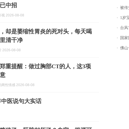
已中招
被传交付严重超
 2026-08-08
1岁宝宝碰
台风“
，却是萎缩性胃炎的死对头，每天喝
国家防
里清干净
佛山一中学
2026-08-08
郑重提醒：做过胸部CT的人，这3项
意
性情感 2026-08-08
年中医说句大实话