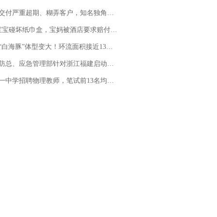
期、糊弄客户，知名独角兽车企创始人回应：都没证据，将依法采取措施，“本人长期与美国交管局保持沟通，对方表示肯定”
坏纸巾盒，宝妈被酒店要求赔付924元！三亚一酒店回复：骨瓷定制！网友一查价格，吵翻了
白海豚”体型变大！环流面积接近13个浙江那么大
总、应急管理部针对浙江福建启动防汛防台风四级应急响应
招聘物理教师，笔试前13名均遭淘汰？教育局：已叫停招聘，成立调查组全面核查