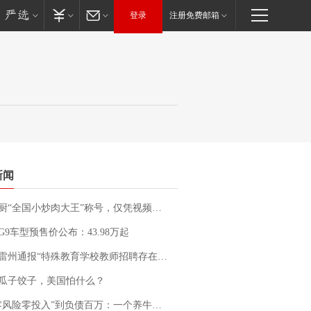
登录
注册免费邮箱
新闻
“全国小炒肉大王”称号，仅凭视频评出？中国烹饪协会回应
G9车型预售价公布：43.98万起
通报“特殊教育学校教师招聘存在违规行为”：已启动问责程序 副校长被停职
瓜子饺子，美国怕什么？
险零投入”到负债百万：一个养牛项目崩盘后，谁该为农户的贷款买单丨红星调查