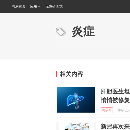
网易首页
应用
无障碍浏览
炎症
相关内容
肝胆医生坦
悄悄被修复
网易号
牛锅巴小钒
新冠再次来