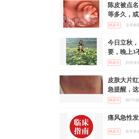
陈皮被点名
等多久，或
网易号
宝哥精彩赛
今日立秋，
要，晚上3
网易号
刘哥谈体育
皮肤大片红
急提醒，这
网易号
BRTV新
痛风急性发
网易号
医学界风