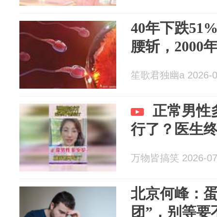
40年下跌5
腰斩，200
笙歌君独幽a 2026-0
正常男性
行了？医生
万物皆搞笑 2026-07
北京何峰：蛋
团”，别等要