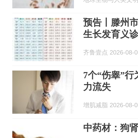
预告丨滕州
生长发育义
齐鲁壹点 2026-08-0
7个“伤睾”
力流失
增肌减脂 2026-08-0
中药材：狗