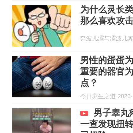
为什么灵长
那么喜欢攻
奔波儿灞与灞波儿奔 20
男性的蛋蛋
重要的器官为
点？
今日养生之道 2026-0
男子睾丸
一查发现扭转