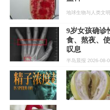
地球生物与人类文明 20
9岁女孩确诊
食、熬夜、
叹息
半岛晨报 2026-08-0