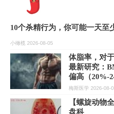
10个杀精行为，你可能一天至
小橄榄 2026-08-05
体脂率，对
最新研究：B
偏高（20%-
子计数下降2
梅斯医学 2026-08-0
恶劣
【螺旋动物
盘科