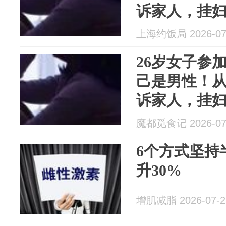
诉家人，挂妇
说“子宫发育
上海约饭局 2026-07
26岁女子参
己是男性！
诉家人，挂妇
说“子宫发育
魔都觅食记 2026-07
6个方式坚持
升30%
增肌减脂 2026-07-2