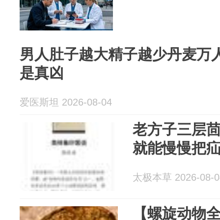
男人肚子越大精子越少丹麦万
是真凶
爱医斯坦 2026-08-04
老方子三层
就能慢慢把
太极本草 2026-08-0
【螺旋动物