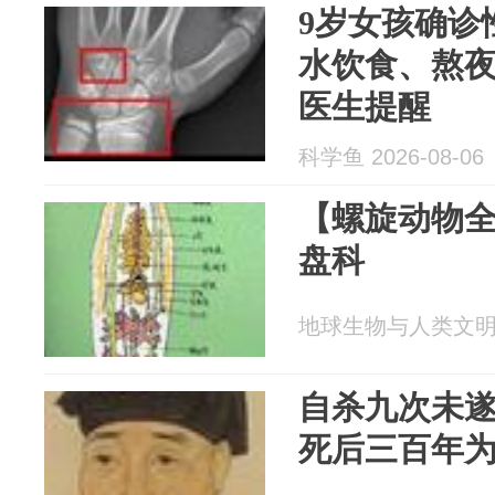
9岁女孩确诊
水饮食、熬
医生提醒
科学鱼 2026-08-06
【螺旋动物
盘科
地球生物与人类文明 20
自杀九次未
死后三百年