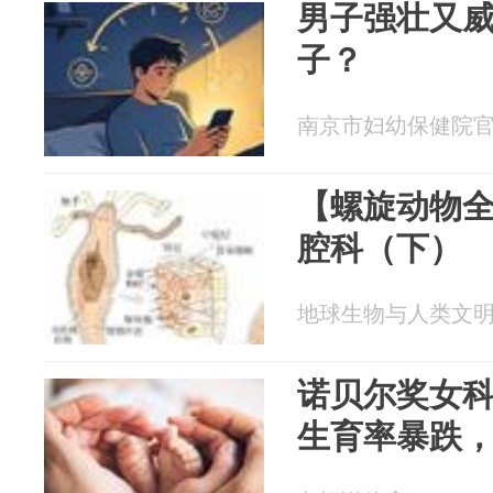
男子强壮又
子？
南京市妇幼保健院官方号
【螺旋动物
腔科（下）
地球生物与人类文明 20
诺贝尔奖女
生育率暴跌