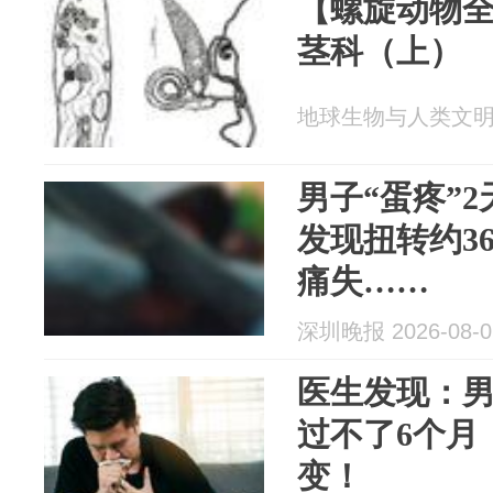
【螺旋动物
茎科（上）
地球生物与人类文明 20
男子“蛋疼”
发现扭转约3
痛失……
深圳晚报 2026-08-0
医生发现：
过不了6个月
变！