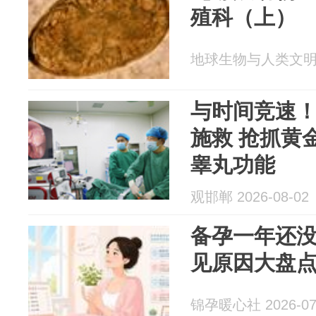
殖科（上）
地球生物与人类文明 20
与时间竞速
施救 抢抓黄
睾丸功能
观邯郸 2026-08-02
备孕一年还
见原因大盘
锦孕暖心社 2026-07