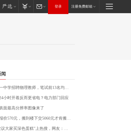
登录
注册免费邮箱
新闻
招聘物理教师，笔试前13名均遭淘汰？教育局：已叫停招聘，成立调查组全面核查
24小时开着反而更省电？电力部门回应
表面最高分辨率图像来了
价570元，搬到楼下交5060元才肯搬上楼！女子傻眼了……
建议大家买深色蛋糕”上热搜，网友：天塌了！