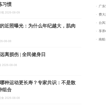
炼习惯
广东雷州
 2026-08-09
费大厨
台风“
毅的近照曝光：为什么年纪越大，肌肉
享界
南航一航班疑向乘
6-08-08
远离损伤 | 全民健身日
2026-08-08
哪种运动更长寿？专家共识：不是散
种组合
 2026-08-08