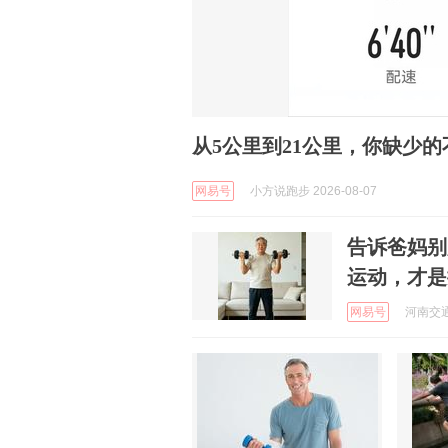
从5公里到21公里，你缺少
网易号
小方说跑步 2026-08-07
告诉爸妈别
运动，才是
网易号
河南交通广