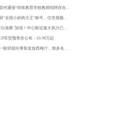
通报“特殊教育学校教师招聘存在违规行为”：已启动问责程序 副校长被停职
“全国小炒肉大王”称号，仅凭视频评出？中国烹饪协会回应
白海豚”加强！中心附近最大风力已达15级 最新研判
G9车型预售价公布：43.98万起
客发放西梅汁，致多名乘客在飞行途中排队上厕所！乘客：机上100多人只有2个厕所；客服回应：并非每架飞机都会发放西梅汁