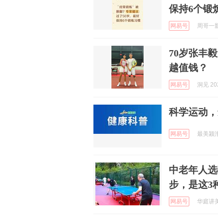
保持6个锻
网易号
周哥一影视
70岁张丰
越值钱？
网易号
洞见 202
科学运动，
网易号
最美颍淮 
中老年人选
步，是这3
网易号
华庭讲美食