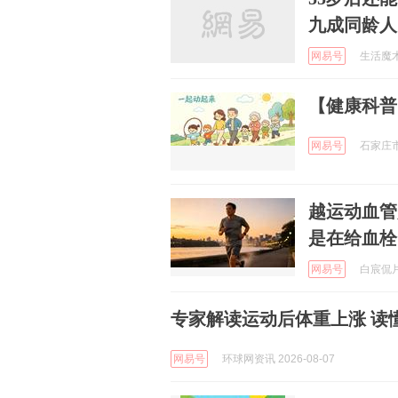
九成同龄人
网易号
生活魔术专
【健康科普
网易号
石家庄市
越运动血管
是在给血栓
网易号
白宸侃片 
专家解读运动后体重上涨 读
网易号
环球网资讯 2026-08-07