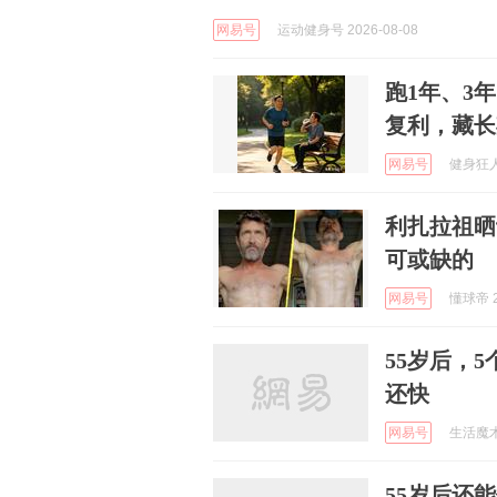
网易号
运动健身号 2026-08-08
跑1年、3
复利，藏长
网易号
健身狂人 
利扎拉祖晒
可或缺的
网易号
懂球帝 2
55岁后，
还快
网易号
生活魔术专
55岁后还