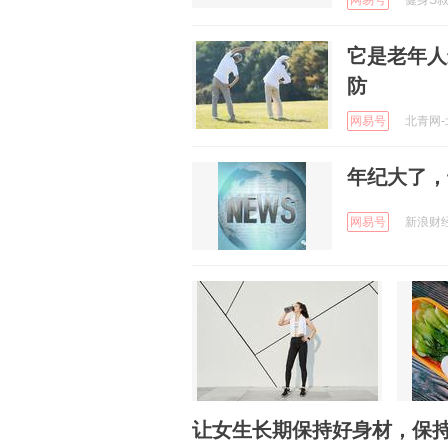
网易号
健身S叔 
它是老年人
防
网易号
北青网-北
年纪大了，
网易号
新浪财经 
让女生长期保持好身材，保持