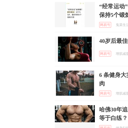
“经常运动
保持5个锻
网易号
鬼菜生活 
40岁后最
网易号
增肌减脂 
6 条健身
肉
网易号
增肌减脂 
哈佛30年
等于白练？