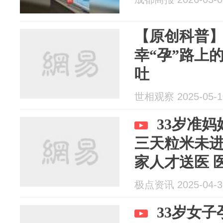
【原创科普
幸“孕”路上
吐
世相观察 2025-05-1
33岁准
三天粒米未
家人才送医 
酮症酸中毒
极点资讯 2025-04-3
33岁女