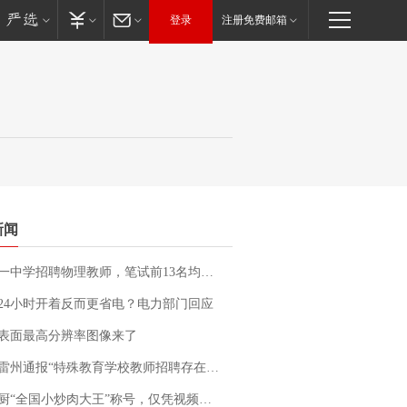
登录
注册免费邮箱
新闻
招聘物理教师，笔试前13名均遭淘汰？教育局：已叫停招聘，成立调查组全面核查
24小时开着反而更省电？电力部门回应
表面最高分辨率图像来了
通报“特殊教育学校教师招聘存在违规行为”：已启动问责程序 副校长被停职
“全国小炒肉大王”称号，仅凭视频评出？中国烹饪协会回应