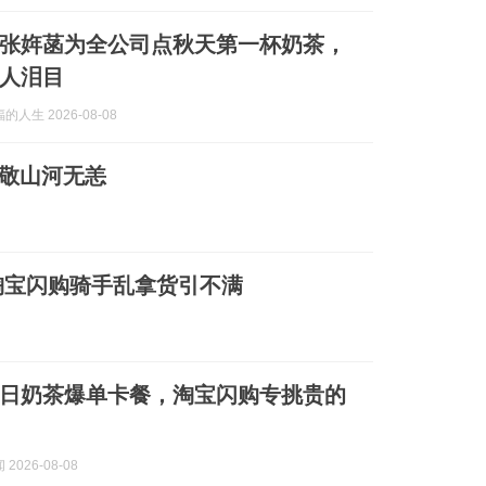
张姩菡为全公司点秋天第一杯奶茶，
人泪目
人生 2026-08-08
当敬山河无恙
淘宝闪购骑手乱拿货引不满
日奶茶爆单卡餐，淘宝闪购专挑贵的
2026-08-08