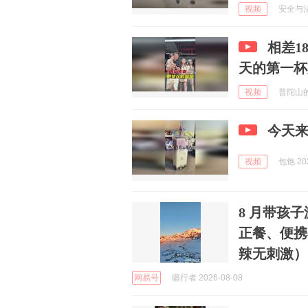
视频
安全与法 
相差1
天的第一杯
视频
普陀山的风
今天
视频
包饱 202
8 月带孩
正餐、便携
辣无刺激）
网易号
疆行者 2026-08-08