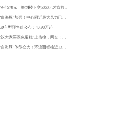
价570元，搬到楼下交5060元才肯搬上楼！女子傻眼了……
白海豚”加强！中心附近最大风力已达15级 最新研判
G9车型预售价公布：43.98万起
建议大家买深色蛋糕”上热搜，网友：天塌了！
白海豚”体型变大！环流面积接近13个浙江那么大