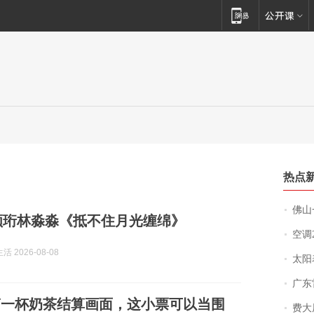
热点
佛山一中学
沈栀顾珩林淼淼《抵不住月光缠绵》
空调
 2026-08-08
太阳
广东雷州
第一杯奶茶结算画面，这小票可以当围
费大厨