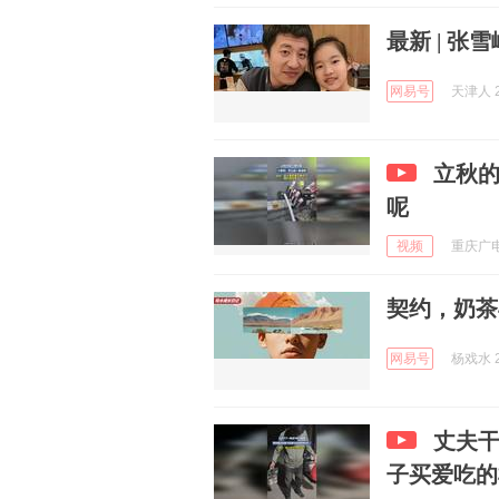
最新 | 张
网易号
天津人 2
立秋
呢
视频
重庆广电
契约，奶茶
网易号
杨戏水 2
丈夫
子买爱吃的