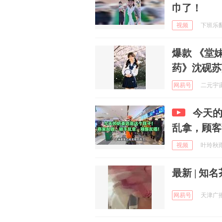
巾了！
视频
下班乐翻天
爆款 《堂
药》沈砚苏
网易号
二元宇宙 
今天
乱拿，顾客
视频
叶玲秋雨 
最新 | 知
网易号
天津广播 