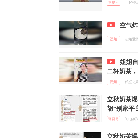
网易号
一起神回复
空气
视频
超姐爱做菜
姐姐自
二杯奶茶，
视频
鹤壁之声官
立秋奶茶爆
胡”别家平
网易号
闪电新闻 
立秋奶茶爆