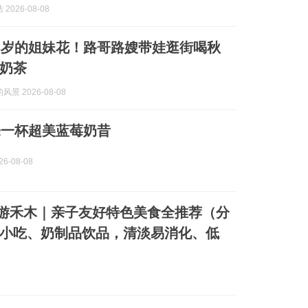
2026-08-08
8岁的姐妹花！路哥路嫂带娃逛街喝秋
奶茶
景 2026-08-08
来一杯超美蓝莓奶昔
6-08-08
子游禾木｜亲子友好特色美食全推荐（分
小吃、奶制品饮品，清淡易消化、低