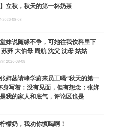
】立秋，秋天的第一杯奶茶
2026-08-08
堂妹说随缘不争，可她往我饮料里下
苏荞 大伯母 周航 沈父 沈母 姑姑
 2026-08-08
张姩菡请峰学蔚来员工喝“秋天的第一
杯身写着：没有见面，但有想念；张姩
是我的家人和底气，评论区也是
柠檬奶，我劝你慎喝啊！