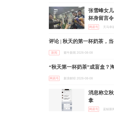
张雪峰女儿
杯身留言令
网易号
天马幸福的
评论 | 秋天的第一杯奶茶，
新闻
紫牛新闻 2026-08-08
“秋天第一杯奶茶”成盲盒？
网易号
新浪财经 2026-08-08
消息称立秋
拿
网易号
蓝鲸新闻 