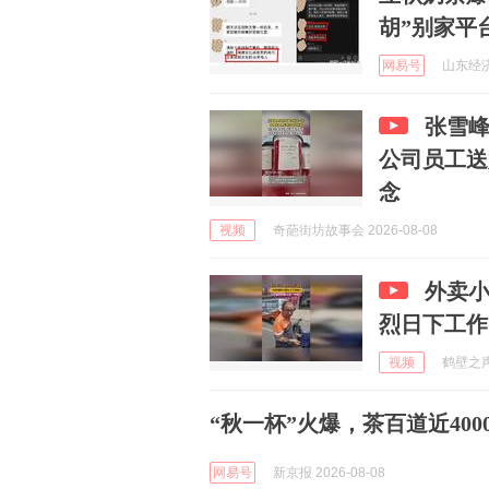
胡”别家平
网易号
山东经济广
张雪
公司员工送
念
视频
奇葩街坊故事会 2026-08-08
外卖小
烈日下工作
视频
鹤壁之声官
“秋一杯”火爆，茶百道近400
网易号
新京报 2026-08-08