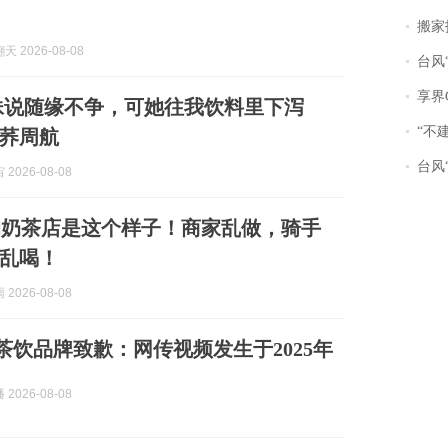
搬家报
 2026-08-08
台风“
享界
妹说随缘不争，可她往我饮料里下泻
“不
荞周航
台风“
2026-08-08
的奶茶店是这个样子！商家乱做，骑手
乱喝！
2026-08-08
名茶饮品牌致歉：网传视频发生于2025年
2026-08-08