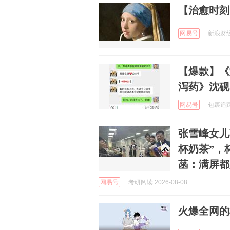
【治愈时刻
网易号
新浪财经 
【爆款】《
泻药》沈砚 
网易号
包裹追踪官
张雪峰女儿
杯奶茶”，
菡：满屏都
网易号
考研阅读 2026-08-08
火爆全网的