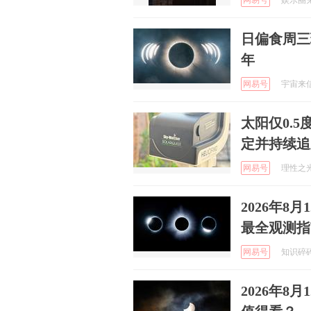
网易号
娱乐圈见解
日偏食周三
年
网易号
宇宙来信2
太阳仅0.
定并持续追
网易号
理性之光啊
2026年
最全观测指
网易号
知识碎碎念
2026年