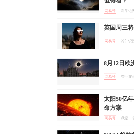
值得看？
网易号
科学边界哦
英国周三将
网易号
冷知识挖掘
8月12日
网易号
奋斗在意大
太阳50亿
命方案
网易号
我是一个粉