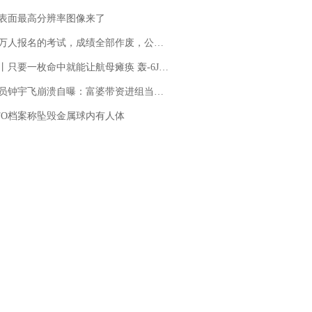
表面最高分辨率图像来了
万人报名的考试，成绩全部作废，公平么？
只要一枚命中就能让航母瘫痪 轰-6J实力有多强？
崩溃自曝：富婆带资进组当女主角，50多集短剧强加60余场吻戏......不敢得罪只能强忍
FO档案称坠毁金属球内有人体