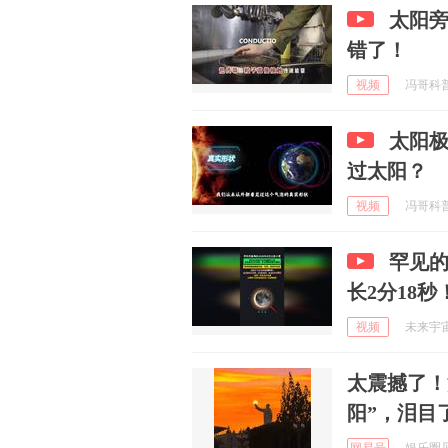
太阳旁
错了！
视频
冯哥科普 
太阳
过太阳？
视频
冯哥科普 
罕见的
长2分18秒
视频
未来宇宙w
太震撼了！
阳”，泪目