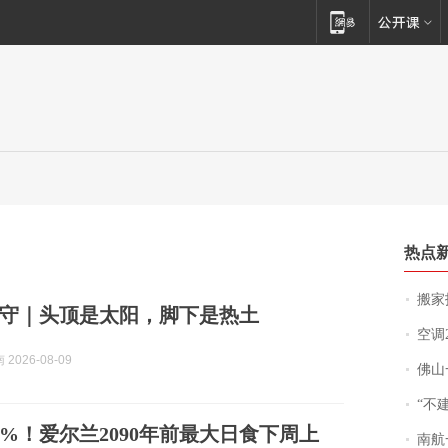
热点
搬家报
守｜头顶是太阳，脚下是热土
空调
2026-08-09
佛山一中学
“不
3%！爱尔兰2090年前最大日食下周上
南航一航班疑向乘