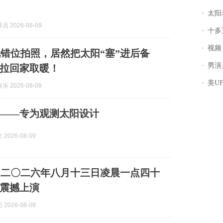
太阳
 2026-08-09
十多
视频丨
错位拍照，居然把太阳“塞”进后备
男演员钟宇飞
拉回家取暖！
美U
 2026-08-09
——专为观测太阳设计
2026-08-09
！二〇二六年八月十三日凌晨一点四十
震撼上演
2026-08-09