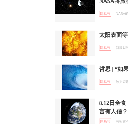
NASA将
网易号
NASA航
太阳表面等
网易号
新浪财经 
哲思 | 
网易号
散文诗歌诗
8.12日
言有人信？
网易号
深析古今 