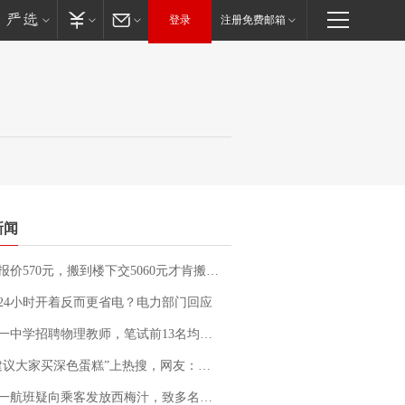
登录
注册免费邮箱
新闻
价570元，搬到楼下交5060元才肯搬上楼！女子傻眼了……
24小时开着反而更省电？电力部门回应
招聘物理教师，笔试前13名均遭淘汰？教育局：已叫停招聘，成立调查组全面核查
建议大家买深色蛋糕”上热搜，网友：天塌了！
客发放西梅汁，致多名乘客在飞行途中排队上厕所！乘客：机上100多人只有2个厕所；客服回应：并非每架飞机都会发放西梅汁