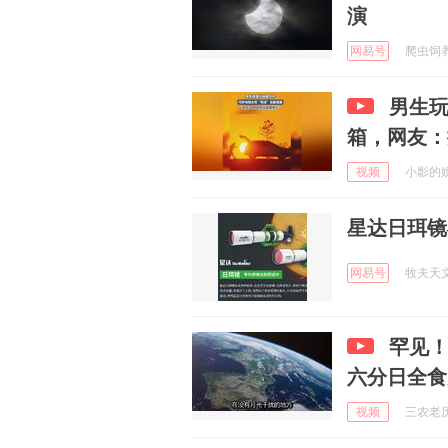
演
网易号
爬虫饲养员
男生玩
箱，网友：
视频
小影的娱乐
星达日珥镜
网易号
牧夫天文 
罕见
六分日全食
视频
三农老历 